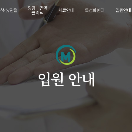
항암 · 면역
척추/관절
치료안내
특성화센터
입원안내
클리닉
척추
항암 · 면역
도수치료
중풍후유증/
입원안내
클리닉
안면마비
관절
추나치료
검사안내
대상포진
수술후재활
다이어트
산재치료
보약
입원 안내