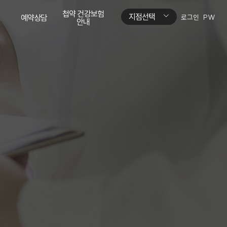
첩약 건강보험
지점선택
예약상담
로그인
PW
안내
네이버톡톡
첩약 건강보험
안내
네이버예약